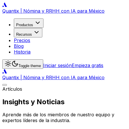
Quantix | Nómina y RRHH con IA para México
Productos
Recursos
Precios
Blog
Historia
Iniciar sesión
Empieza gratis
Toggle theme
Quantix | Nómina y RRHH con IA para México
Artículos
Insights y Noticias
Aprende más de los miembros de nuestro equipo y
expertos líderes de la industria.